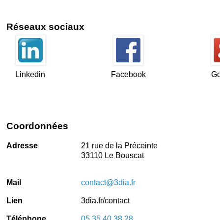
Réseaux sociaux
Linkedin
Facebook
Go
Coordonnées
Adresse
21 rue de la Préceinte
33110 Le Bouscat
Mail
contact@3dia.fr
Lien
3dia.fr/contact
Téléphone
05 35 40 38 28