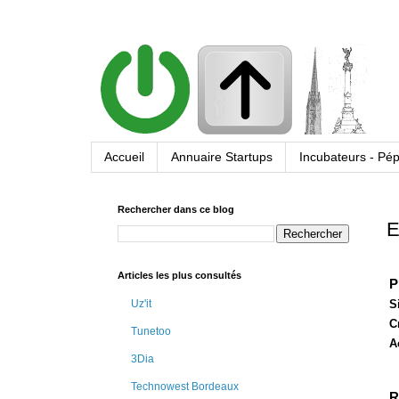
Accueil
Annuaire Startups
Incubateurs - Pép
Rechercher dans ce blog
E
Articles les plus consultés
P
Uz'it
S
C
Tunetoo
A
3Dia
Technowest Bordeaux
R