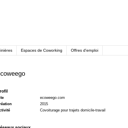
inières
Espaces de Coworking
Offres d'emploi
coweego
rofil
ite
ecoweego.com
réation
2015
ctivité
Covoiturage pour trajets domicile-travail
éseaux sociaux