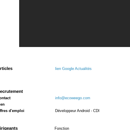
rticles
lien Google Actualités
ecrutement
ontact
info@ecoweego.com
ien
ffres d'emploi
Développeur Android - CDI
irigeants
Fonction