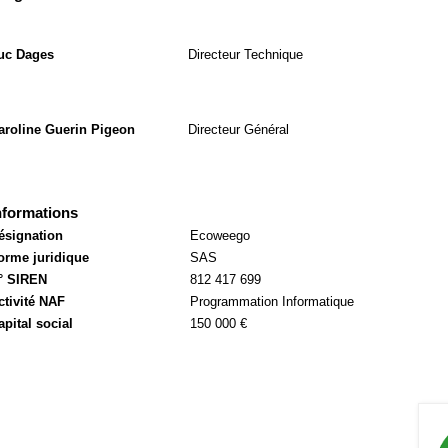
uc Dages
Directeur Technique
aroline Guerin Pigeon
Directeur Général
nformations
ésignation
Ecoweego
orme juridique
SAS
° SIREN
812 417 699
ctivité NAF
Programmation Informatique
apital social
150 000 €