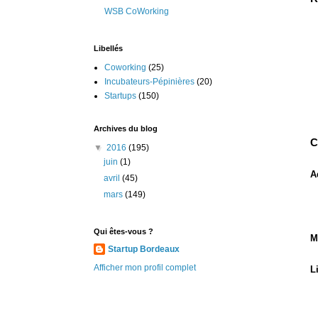
WSB CoWorking
Libellés
Coworking
(25)
Incubateurs-Pépinières
(20)
Startups
(150)
Archives du blog
C
▼
2016
(195)
juin
(1)
A
avril
(45)
mars
(149)
Qui êtes-vous ?
M
Startup Bordeaux
Afficher mon profil complet
L